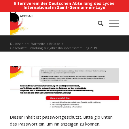
Elternverein der Deutschen Abteilung des Lycée
International in Saint-Germain-en-Laye
Du bist hier:
Startseite
/
Brücke
/
Geschützt: Einladung zur Jahreshauptversammlung 2019
Dieser Inhalt ist passwortgeschützt. Bitte gib unten
das Passwort ein, um ihn anzeigen zu können.