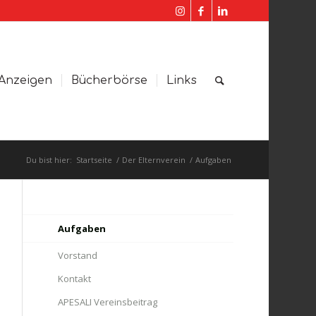
Anzeigen
Bücherbörse
Links
Du bist hier:
Startseite
/
Der Elternverein
/
Aufgaben
Aufgaben
Vorstand
Kontakt
APESALI Vereinsbeitrag