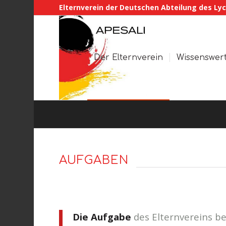
Elternverein der Deutschen Abteilung des Lyc
Der Elternverein
Wissenswer
AUFGABEN
Die Aufgabe
des Elternvereins be