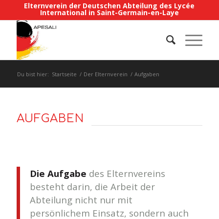
Elternverein der Deutschen Abteilung des Lycée
International in Saint-Germain-en-Laye
Du bist hier:
Startseite
/
Der Elternverein
/
Aufgaben
AUFGABEN
Die Aufgabe
des Elternvereins
besteht darin, die Arbeit der
Abteilung nicht nur mit
persönlichem Einsatz, sondern auch