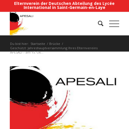
Elternverein der Deutschen Abteilung des Lycée
International in Saint-Germain-en-Laye
Du bist hier:
Startseite
/
Brücke
/
Geschützt: Jahreshauptversammlung Ihres Elternvereins
APESALI – am 15. Ok...