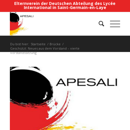
Elternverein der Deutschen Abteilung des Lycée
International in Saint-Germain-en-Laye
Du bist hier:
Startseite
/
Brücke
/
Geschützt: Neues aus dem Vorstand – vierte
Vorstandssitzung