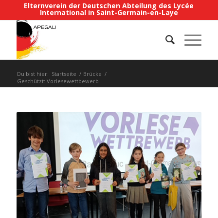
Elternverein der Deutschen Abteilung des Lycée
International in Saint-Germain-en-Laye
Du bist hier:
Startseite
/
Brücke
/
Geschützt: Vorlesewettbewerb