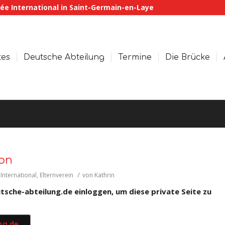
ée International in Saint-Germain-en-Laye
tes
Deutsche Abteilung
Termine
Die Brücke
on
/
 International
,
Elternverein
von
Kathrin
sche-abteilung.de einloggen, um diese private Seite zu
ng.de