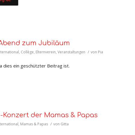
-Abend zum Jubiläum
/
nternational
,
Collège
,
Elternverein
,
Veranstaltungen
von
Pia
 dies ein geschützter Beitrag ist.
ik-Konzert der Mamas & Papas
/
ternational
,
Mamas & Papas
von
Gitta