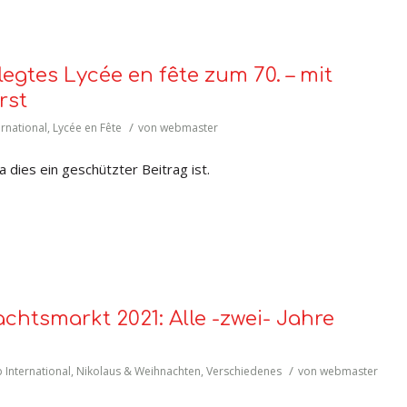
egtes Lycée en fête zum 70. – mit
rst
/
ernational
,
Lycée en Fête
von
webmaster
 dies ein geschützter Beitrag ist.
chtsmarkt 2021: Alle -zwei- Jahre
/
 International
,
Nikolaus & Weihnachten
,
Verschiedenes
von
webmaster