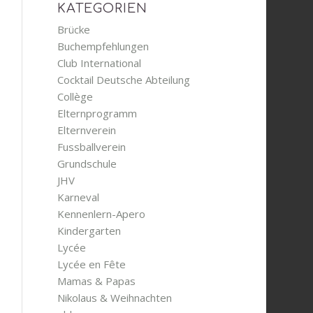
KATEGORIEN
Brücke
Buchempfehlungen
Club International
Cocktail Deutsche Abteilung
Collège
Elternprogramm
Elternverein
Fussballverein
Grundschule
JHV
Karneval
Kennenlern-Apero
Kindergarten
Lycée
Lycée en Fête
Mamas & Papas
Nikolaus & Weihnachten