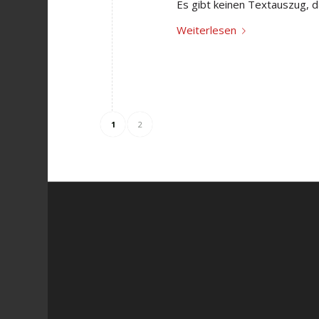
Es gibt keinen Textauszug, da
Weiterlesen
1
2