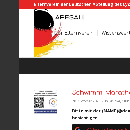
Elternverein der Deutschen Abteilung des Lyc
Der Elternverein
Wissenswer
Schwimm-Marath
/
20. Oktober 2025
in
Brücke
,
Club
Bitte mit der (NAME)@deut
besichtigen.
@deutsche-abteilu