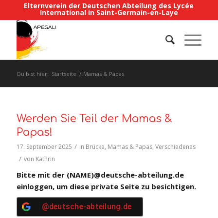
Elternverein der Deutschen Abteilung des Lycée
International in Saint-Germain-en-Laye
Du bist hier:
Startseite
/
Mamas & Papas
Werden Sie Teil der Mamas &
Papas!
/
17. September 2025
in
Brücke
,
Mamas & Papas
,
Verschiedenes
/
von
Kathrin
Bitte mit der (NAME)@deutsche-abteilung.de
einloggen, um diese private Seite zu besichtigen.
@deutsche-abteilung.de