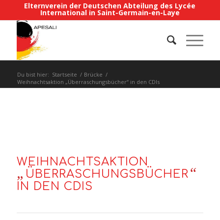
Elternverein der Deutschen Abteilung des Lycée
International in Saint-Germain-en-Laye
Du bist hier:
Startseite
/
Brücke
/
Weihnachtsaktion „Überraschungsbücher“ in den CDIs
WEIHNACHTSAKTION
„
“
ÜBERRASCHUNGSBÜCHER
IN DEN CDIS